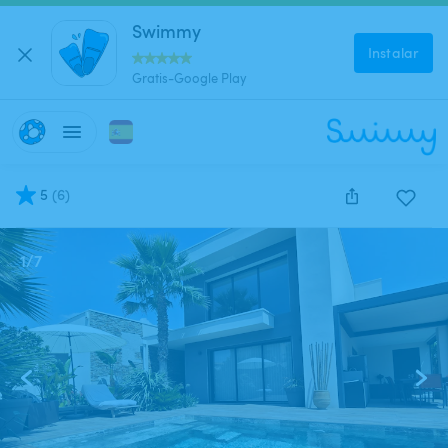
Swimmy
Instalar
Gratis-Google Play
5
(
6
)
1
/
7