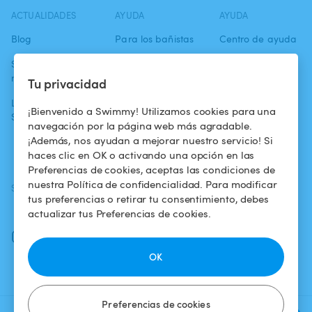
ACTUALIDADES
AYUDA
AYUDA
Blog
Para los bañistas
Centro de ayuda
Swimmy en los
Para los
Condiciones de
medios
propietarios
uso
Tu privacidad
La aventura
Alquilar mi
Política de
¡Bienvenido a Swimmy! Utilizamos cookies para una
Swimmy
piscina
confidencialidad
navegación por la página web más agradable.
¡Además, nos ayudan a mejorar nuestro servicio! Si
¿Cómo funciona?
Aviso legal
haces clic en OK o activando una opción en las
Preferencias de cookies, aceptas las condiciones de
nuestra Política de confidencialidad. Para modificar
SÍGUENOS
DESCARGAR LA APP
tus preferencias o retirar tu consentimiento, debes
Facebook
actualizar tus Preferencias de cookies.
Instagram
OK
Preferencias de cookies