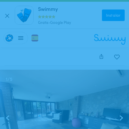
Swimmy
Instalar
Gratis-Google Play
Este anuncio está cerrado y no se puede reservar.
1
/
5