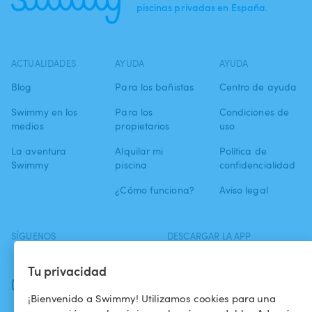
piscinas privadas en España.
ACTUALIDADES
AYUDA
AYUDA
Blog
Para los bañistas
Centro de ayuda
Swimmy en los
Para los
Condiciones de
medios
propietarios
uso
La aventura
Alquilar mi
Política de
Swimmy
piscina
confidencialidad
¿Cómo funciona?
Aviso legal
SÍGUENOS
DESCARGAR LA APP
Facebook
Tu privacidad
Instagram
¡Bienvenido a Swimmy! Utilizamos cookies para una