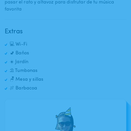
pasar el rato y altavoz para disfrutar de tu música
favorita
Extras
💻 Wi-Fi
🚽 Baños
☀️ Jardín
⛱️ Tumbonas
🪑 Mesa y sillas
🍖 Barbacoa