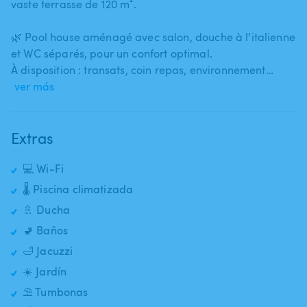
vaste terrasse de 120 m².
🌿 Pool house aménagé avec salon​,​ douche à l’italienne
et WC séparés​,​ pour un confort optimal.
À disposition : transats​,​ coin repas​,​ environnement…
ver más
Extras
💻 Wi-Fi
🌡️ Piscina climatizada
🚿 Ducha
🚽 Baños
🛁 Jacuzzi
☀️ Jardín
⛱️ Tumbonas