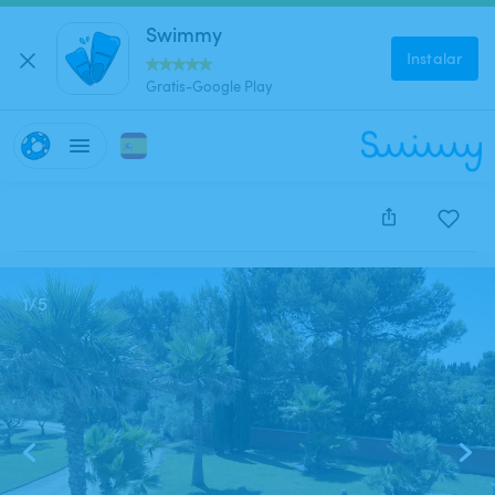
Swimmy
Instalar
Gratis-Google Play
Este anuncio está cerrado y no se puede reservar.
1
/
5