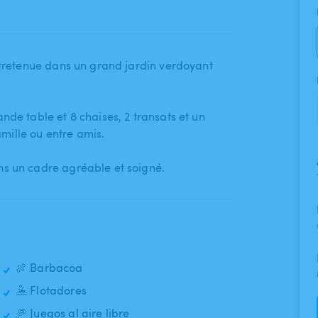
entretenue dans un grand jardin verdoyant
de table et 8 chaises​,​ 2 transats et un
ille ou entre amis.
ns un cadre agréable et soigné.
🍖 Barbacoa
🤽 Flotadores
🥏 Juegos al aire libre