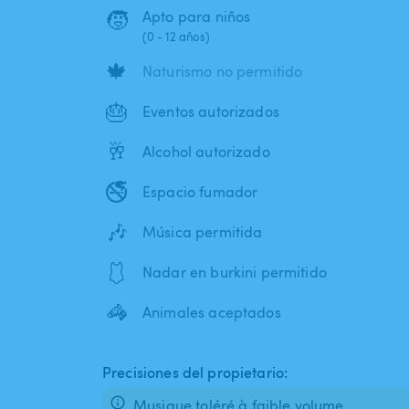
🧒
Apto para niños
(0 - 12 años)
🍁
Naturismo no permitido
🎂
Eventos autorizados
🥂
Alcohol autorizado
🚭
Espacio fumador
🎶
Música permitida
🩱
Nadar en burkini permitido
🦓
Animales aceptados
Precisiones del propietario:
Musique toléré à faible volume