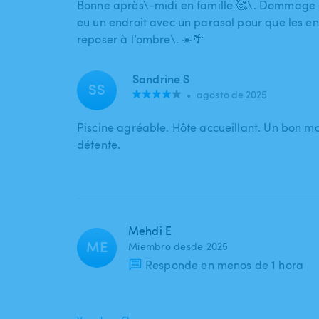
Bonne après\-midi en famille 🥰\. Dommage qu
eu un endroit avec un parasol pour que les en
reposer à l’ombre\. ☀️🌴
Sandrine S
SS
•
agosto de 2025
Piscine agréable. Hôte accueillant. Un bon 
détente.
Mehdi E
ME
Miembro desde 2025
Responde en menos de 1 hora