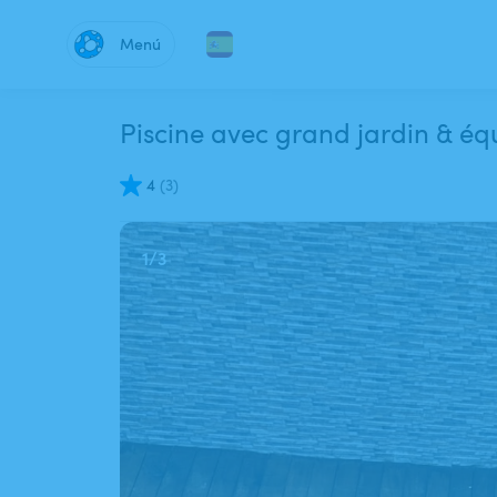
Menú
Piscine avec grand jardin & éq
4
(
3
)
1
/
3