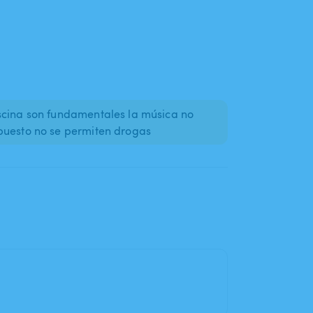
scina son fundamentales la música no
puesto no se permiten drogas