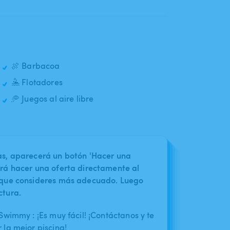
🍖 Barbacoa
🤽 Flotadores
🥏 Juegos al aire libre
nas, aparecerá un botón 'Hacer una
irá hacer una oferta directamente al
o que consideres más adecuado. Luego
ctura.
wimmy : ¡Es muy fácil! ¡Contáctanos y te
la mejor piscina!