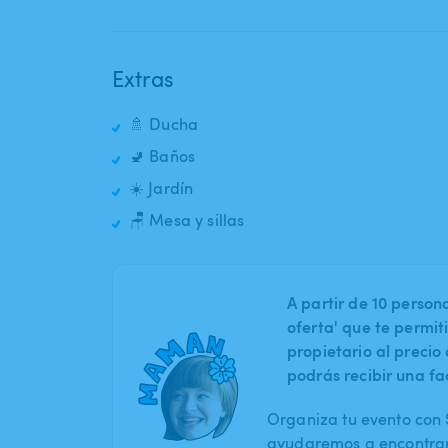
Extras
🚿 Ducha
🚽 Baños
☀️ Jardín
🪑 Mesa y sillas
A partir de 10 perso
oferta' que te permit
propietario al preci
podrás recibir una fa
Organiza tu evento con S
ayudaremos a encontrar 