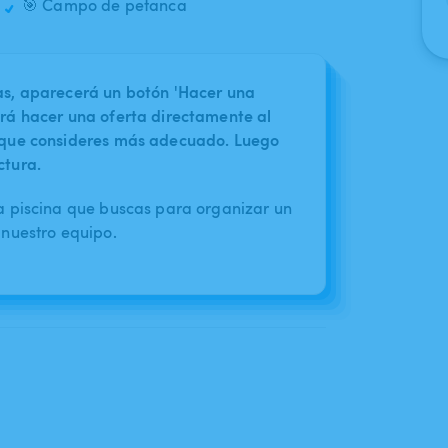
🎯 Campo de petanca
nas, aparecerá un botón 'Hacer una
irá hacer una oferta directamente al
o que consideres más adecuado. Luego
ctura.
a piscina que buscas para organizar un
nuestro equipo.