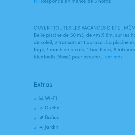
Responde en menos de 5 horas
OUVERT TOUTES LES VACANCES D ETE ! MÊME
Belle piscine de 50 m3​,​ de 4m X 8m​,​ sur les h
de soleil​,​ 2 transats et 1 parasol. La piscin
frigo​,​ 1 machine à café​,​ 1 bouilloire​,​ 6 tab
bluetooth (Bose) pour écouter…
ver más
Extras
💻 Wi-Fi
🚿 Ducha
🚽 Baños
☀️ Jardín