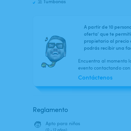
⛱️ Tumbonas
A partir de 10 perso
oferta' que te permit
propietario al preci
podrás recibir una fa
Encuentra al momento l
evento contactando con 
Contáctenos
Reglamento
🧒
Apto para niños
(0 - 12 años)