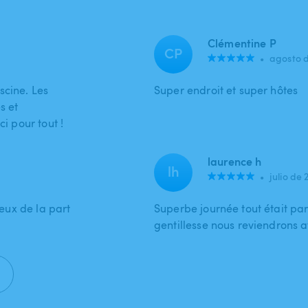
Clémentine P
CP
•
agosto 
scine. Les
Super endroit et super hôtes
s et
ci pour tout !
laurence h
lh
•
julio de 
reux de la part
Superbe journée tout était par
.
gentillesse nous reviendrons av