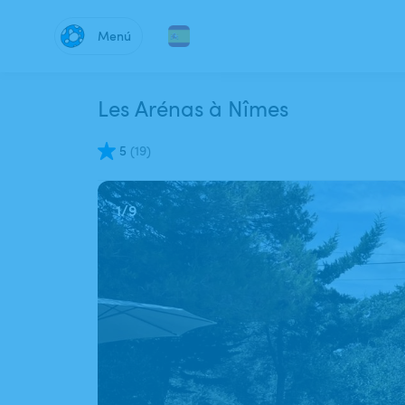
Menú
Les Arénas à Nîmes
5
(
19
)
1
/
9