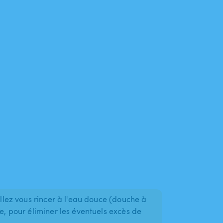
illez vous rincer à l'eau douce (douche à
ne, pour éliminer les éventuels excès de