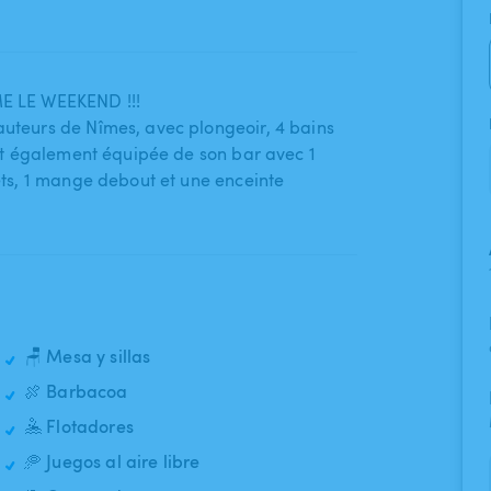
 LE WEEKEND !!!
auteurs de Nîmes​,​ avec plongeoir​,​ 4 bains
e est également équipée de son bar avec 1
ourets​,​ 1 mange debout et une enceinte
🪑 Mesa y sillas
🍖 Barbacoa
🤽 Flotadores
🥏 Juegos al aire libre