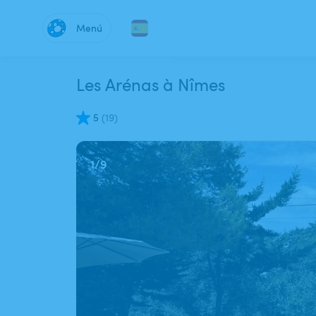
Menú
Les Arénas à Nîmes
5
(
19
)
1
/
9