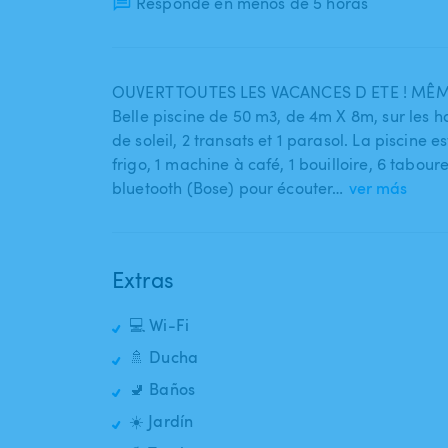
Responde en menos de 5 horas
OUVERT TOUTES LES VACANCES D ETE ! MÊME
Belle piscine de 50 m3​,​ de 4m X 8m​,​ sur les h
de soleil​,​ 2 transats et 1 parasol. La piscin
frigo​,​ 1 machine à café​,​ 1 bouilloire​,​ 6 tab
bluetooth (Bose) pour écouter…
ver más
Extras
💻 Wi-Fi
🚿 Ducha
🚽 Baños
☀️ Jardín