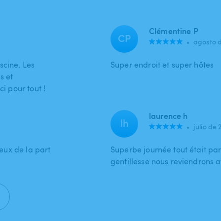
Clémentine P
CP
•
agosto 
scine. Les
Super endroit et super hôtes
s et
ci pour tout !
laurence h
lh
•
julio de 
reux de la part
Superbe journée tout était par
.
gentillesse nous reviendrons av