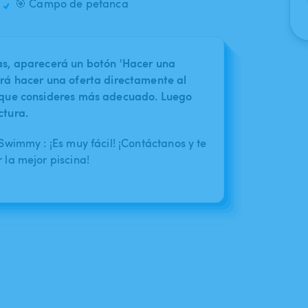
🎯 Campo de petanca
nas, aparecerá un botón 'Hacer una
irá hacer una oferta directamente al
o que consideres más adecuado. Luego
ctura.
wimmy : ¡Es muy fácil! ¡Contáctanos y te
la mejor piscina!