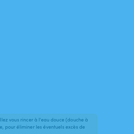
illez vous rincer à l'eau douce (douche à
ne, pour éliminer les éventuels excès de