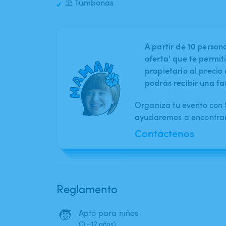
⛱️ Tumbonas
A partir de 10 perso
oferta' que te permit
propietario al preci
podrás recibir una fa
Organiza tu evento con S
ayudaremos a encontrar 
Contáctenos
Reglamento
🧒
Apto para niños
(0 - 12 años)