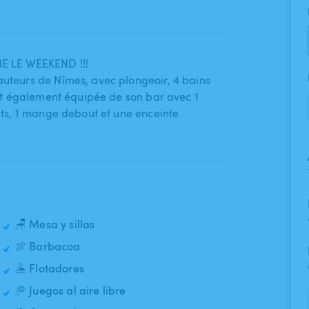
 LE WEEKEND !!!
auteurs de Nîmes​,​ avec plongeoir​,​ 4 bains
e est également équipée de son bar avec 1
ourets​,​ 1 mange debout et une enceinte
🪑 Mesa y sillas
🍖 Barbacoa
🤽 Flotadores
🥏 Juegos al aire libre