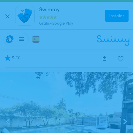
Swimmy
Instalar
Gratis-Google Play
5
(
3
)
Este anuncio está cerrado y no se puede reservar.
1
/
5