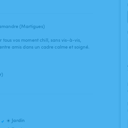
Salamandre (Martigues)
ous vos moment chill​,​ sans vis-à-vis​,​
 entre amis dans un cadre calme et soigné.
r)
☀️ Jardín