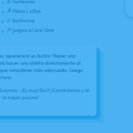
⛱️ Tumbonas
🪑 Mesa y sillas
🍖 Barbacoa
🥏 Juegos al aire libre
nas, aparecerá un botón 'Hacer una
irá hacer una oferta directamente al
o que consideres más adecuado. Luego
ctura.
wimmy : ¡Es muy fácil! ¡Contáctanos y te
la mejor piscina!