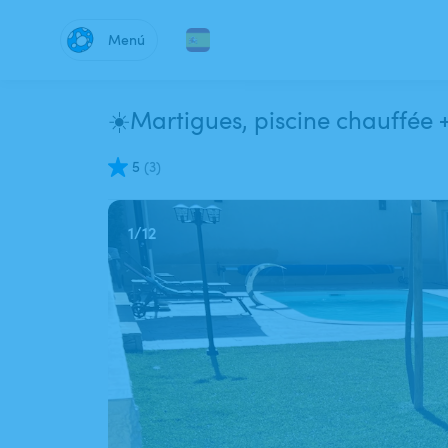
Menú
5
(
3
)
1
/
12