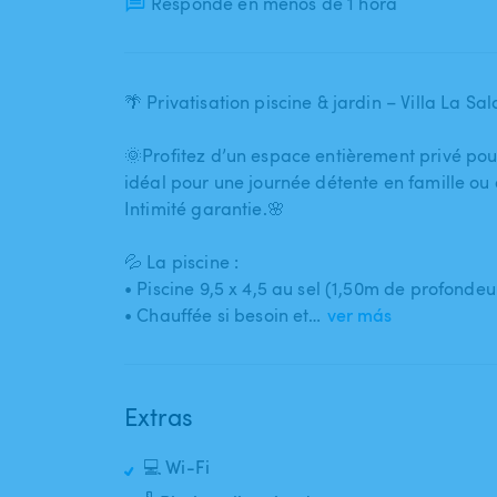
Responde en menos de 1 hora
🌴 Privatisation piscine & jardin – Villa La 
🌞Profitez d’un espace entièrement privé pour t
idéal pour une journée détente en famille ou
Intimité garantie.🌸
💦 La piscine :
• Piscine 9​,​5 x 4​,​5 au sel (1​,​50m de profondeu
• Chauffée si besoin et…
ver más
Extras
💻 Wi-Fi