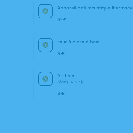
Appareil anti moustique thermacel
10 €
Four à pizza à bois
8 €
Air fryer
Marque Ninja
8 €