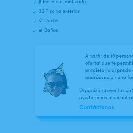
🌡️ Piscina climatizada
🏊‍♂️ Piscina exterior
🚿 Ducha
🚽 Baños
A partir de 10 perso
oferta' que te permit
propietario al preci
podrás recibir una fa
Organiza tu evento con S
ayudaremos a encontrar 
Contáctenos