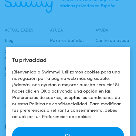
piscinas privadas en España.
ACTUALIDADES
AYUDA
AYUDA
Blog
Para los bañistas
Centro de ayuda
Swimmy en los
Para los
Condiciones de
medios
propietarios
uso
Tu privacidad
La aventura
Alquilar mi
Política de
¡Bienvenido a Swimmy! Utilizamos cookies para una
Swimmy
piscina
confidencialidad
navegación por la página web más agradable.
¡Además, nos ayudan a mejorar nuestro servicio! Si
¿Cómo funciona?
Aviso legal
haces clic en OK o activando una opción en las
Preferencias de cookies, aceptas las condiciones de
nuestra Política de confidencialidad. Para modificar
SÍGUENOS
DESCARGAR LA APP
tus preferencias o retirar tu consentimiento, debes
Facebook
actualizar tus Preferencias de cookies.
Instagram
OK