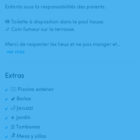
Enfants sous la responsabilités des parents.
🚻 Toilette à disposition dans le pool house.
🚬 Coin fumeur sur la terrasse.
Merci de respecter les lieux et ne pas manger et…
ver más
Extras
🏊‍♂️ Piscina exterior
🚽 Baños
🛁 Jacuzzi
☀️ Jardín
⛱️ Tumbonas
🪑 Mesa y sillas