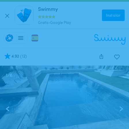
Swimmy
Instalar
Gratis-Google Play
4.92
(
12
)
1
/
6