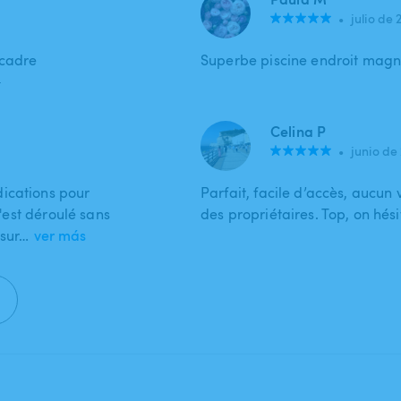
•
julio de 
 cadre
Superbe piscine endroit magnif
️
Celina P
•
junio de
dications pour
Parfait, facile d’accès, aucun v
s'est déroulé sans
des propriétaires. Top, on hési
 sur…
ver más