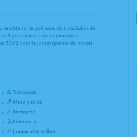
mprenable sur le golf sans vis à vis.Salon de
pour 8 personnes​,​ Frigo et plancha à
e 50m2 dans le jardin (panier de basket​,​
⛱️ Tumbonas
🪑 Mesa y sillas
🍖 Barbacoa
🤽 Flotadores
🥏 Juegos al aire libre