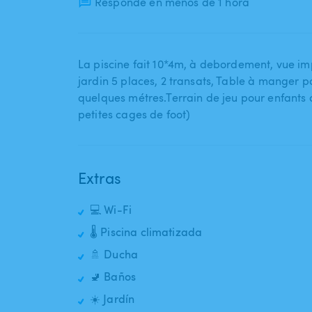
Responde en menos de 1 hora
La piscine fait 10*4m​,​ à debordement​,​ vue i
jardin 5 places​,​ 2 transats​,​ Table à manger 
quelques métres.Terrain de jeu pour enfants d
petites cages de foot)
Extras
💻 Wi-Fi
🌡️ Piscina climatizada
🚿 Ducha
🚽 Baños
☀️ Jardín