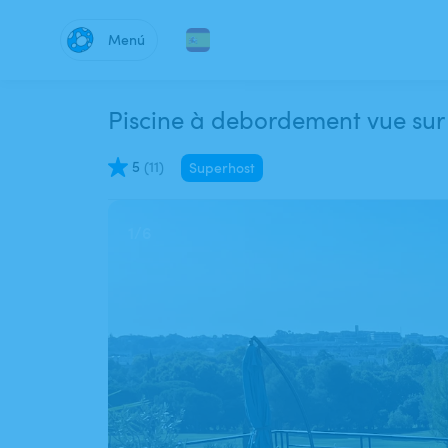
Menú
Piscine à debordement vue sur
5
(
11
)
Superhost
1
/
6