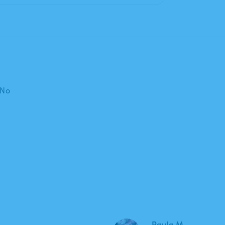
 No
Paula M