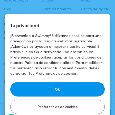
ACTUALIDADES
AYUDA
AYUDA
Blog
Para los bañistas
Centro de ayuda
Swimmy en los
Para los
Condiciones de
medios
propietarios
uso
Tu privacidad
La aventura
Alquilar mi
Política de
¡Bienvenido a Swimmy! Utilizamos cookies para una
Swimmy
piscina
confidencialidad
navegación por la página web más agradable.
¡Además, nos ayudan a mejorar nuestro servicio! Si
¿Cómo funciona?
Aviso legal
haces clic en OK o activando una opción en las
Preferencias de cookies, aceptas las condiciones de
nuestra Política de confidencialidad. Para modificar
SÍGUENOS
DESCARGAR LA APP
tus preferencias o retirar tu consentimiento, debes
Facebook
actualizar tus Preferencias de cookies.
Instagram
OK
Preferencias de cookies
Agrega una fecha y un horario
Verificar