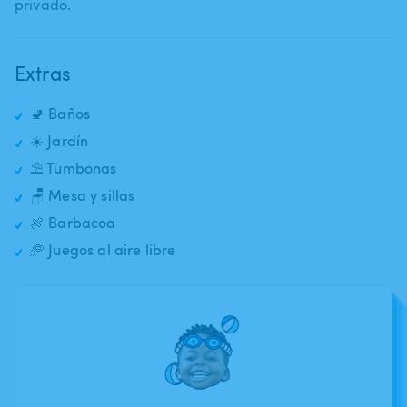
privado.
Extras
🚽 Baños
☀️ Jardín
⛱️ Tumbonas
🪑 Mesa y sillas
🍖 Barbacoa
🥏 Juegos al aire libre