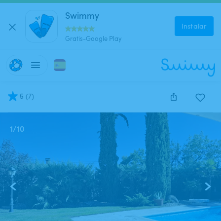
Swimmy
Instalar
Gratis-Google Play
5
(
7
)
1
/
10