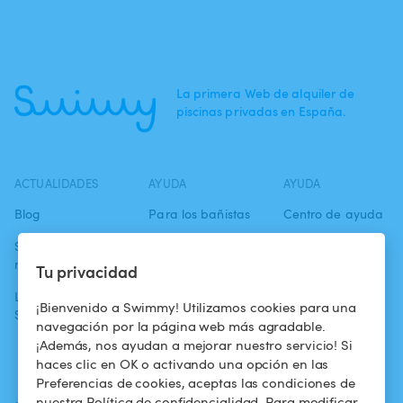
La primera Web de alquiler de
piscinas privadas en España.
ACTUALIDADES
AYUDA
AYUDA
Blog
Para los bañistas
Centro de ayuda
Swimmy en los
Para los
Condiciones de
medios
propietarios
uso
Tu privacidad
La aventura
Alquilar mi
Política de
¡Bienvenido a Swimmy! Utilizamos cookies para una
Swimmy
piscina
confidencialidad
navegación por la página web más agradable.
¡Además, nos ayudan a mejorar nuestro servicio! Si
¿Cómo funciona?
Aviso legal
haces clic en OK o activando una opción en las
Preferencias de cookies, aceptas las condiciones de
nuestra Política de confidencialidad. Para modificar