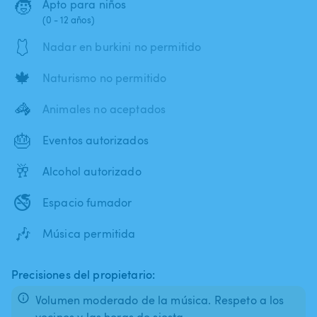
🧒
Apto para niños
(0 - 12 años)
🩱
Nadar en burkini no permitido
🍁
Naturismo no permitido
🦓
Animales no aceptados
🎂
Eventos autorizados
🥂
Alcohol autorizado
🚭
Espacio fumador
🎶
Música permitida
Precisiones del propietario:
Volumen moderado de la música. Respeto a los
vecinos y las horas de siesta.