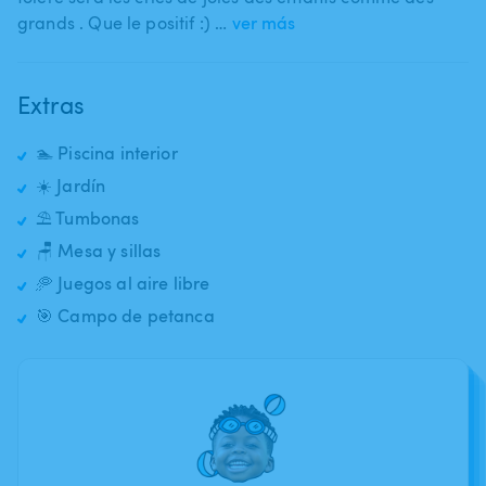
grands . Que le positif :) …
ver más
Extras
🏊 Piscina interior
☀️ Jardín
⛱️ Tumbonas
🪑 Mesa y sillas
🥏 Juegos al aire libre
🎯 Campo de petanca