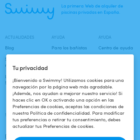
La primera Web de alquiler de
piscinas privadas en España.
ACTUALIDADES
AYUDA
AYUDA
Blog
Para los bañistas
Centro de ayuda
Swimmy en los
Para los
Condiciones de
medios
propietarios
uso
Tu privacidad
La aventura
Alquilar mi
Política de
¡Bienvenido a Swimmy! Utilizamos cookies para una
Swimmy
piscina
confidencialidad
navegación por la página web más agradable.
¡Además, nos ayudan a mejorar nuestro servicio! Si
¿Cómo funciona?
Aviso legal
haces clic en OK o activando una opción en las
Preferencias de cookies, aceptas las condiciones de
nuestra Política de confidencialidad. Para modificar
SÍGUENOS
DESCARGAR LA APP
tus preferencias o retirar tu consentimiento, debes
Facebook
actualizar tus Preferencias de cookies.
Instagram