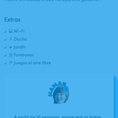
Extras
💻 Wi-Fi
🚿 Ducha
☀️ Jardín
⛱️ Tumbonas
🥏 Juegos al aire libre
A partir de 10 personas, aparecerá un botón