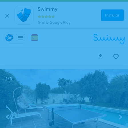
Swimmy
Instalar
Gratis-Google Play
Este anuncio está cerrado y no se puede reservar.
1
/
3