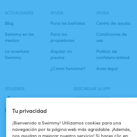
ACTUALIDADES
AYUDA
AYUDA
Blog
Para los bañistas
Centro de ayuda
Swimmy en los
Para los
Condiciones de
medios
propietarios
uso
La aventura
Alquilar mi
Política de
Swimmy
piscina
confidencialidad
¿Cómo funciona?
Aviso legal
SÍGUENOS
DESCARGAR LA APP
Facebook
Tu privacidad
Instagram
¡Bienvenido a Swimmy! Utilizamos cookies para una
navegación por la página web más agradable. ¡Además,
nos ayudan a mejorar nuestro servicio! Si haces clic en