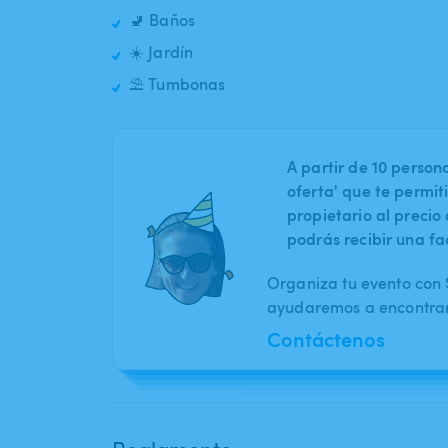
🚽 Baños
☀️ Jardín
⛱️ Tumbonas
A partir de 10 perso
oferta' que te permit
propietario al preci
podrás recibir una fa
Organiza tu evento con S
ayudaremos a encontrar 
Contáctenos