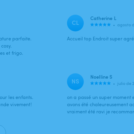
Catherine L
CL
•
agosto 
ature parfaite.
Accueil top Endroit super agr
 cosy.
s et frigo.
Noelline S
NS
•
julio de 
our les enfants.
on a passé un super moment en
ande vivement!
avons été chaleureusement accu
vraiment été ravi je recomma