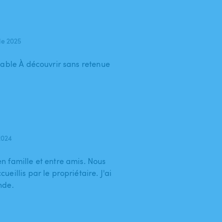
de 2025
éable À découvrir sans retenue
2024
 famille et entre amis. Nous
eillis par le propriétaire. J'ai
nde.