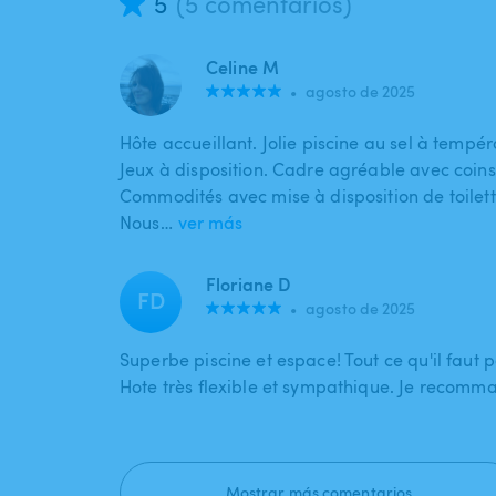
5
(5 comentarios)
Celine M
•
agosto de 2025
Hôte accueillant. Jolie piscine au sel à tempér
Jeux à disposition. Cadre agréable avec coins
Commodités avec mise à disposition de toilette
Nous…
ver más
Floriane D
FD
•
agosto de 2025
Superbe piscine et espace! Tout ce qu'il faut p
Hote très flexible et sympathique. Je recomm
Mostrar más comentarios