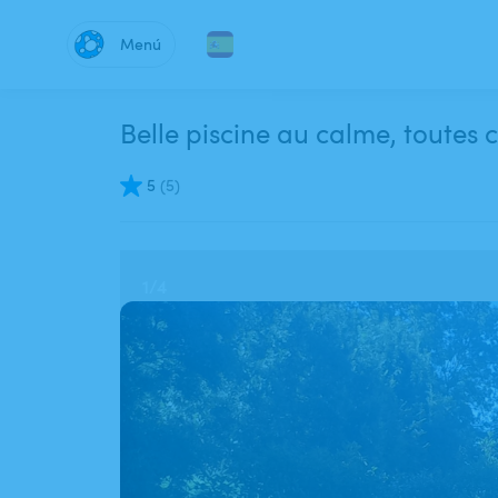
Menú
Belle piscine au calme, toutes
5
(
5
)
1
/
4