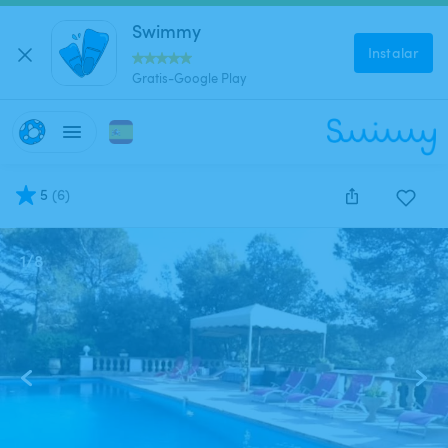
Swimmy
Instalar
Gratis-Google Play
5
(
6
)
1
/
8