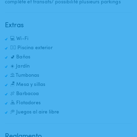
complète et transats​/​ possibilité plusieurs parkings
Extras
💻 Wi-Fi
🏊‍♂️ Piscina exterior
🚽 Baños
☀️ Jardín
⛱️ Tumbonas
🪑 Mesa y sillas
🍖 Barbacoa
🤽 Flotadores
🥏 Juegos al aire libre
Reglamento