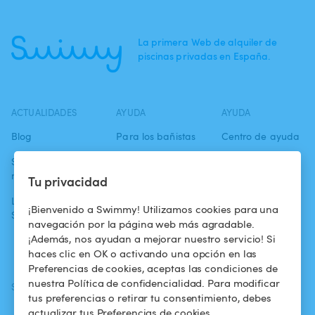
La primera Web de alquiler de
piscinas privadas en España.
ACTUALIDADES
AYUDA
AYUDA
Blog
Para los bañistas
Centro de ayuda
Swimmy en los
Para los
Condiciones de
medios
propietarios
uso
Tu privacidad
La aventura
Alquilar mi
Política de
¡Bienvenido a Swimmy! Utilizamos cookies para una
Swimmy
piscina
confidencialidad
navegación por la página web más agradable.
¡Además, nos ayudan a mejorar nuestro servicio! Si
¿Cómo funciona?
Aviso legal
haces clic en OK o activando una opción en las
Preferencias de cookies, aceptas las condiciones de
nuestra Política de confidencialidad. Para modificar
SÍGUENOS
DESCARGAR LA APP
tus preferencias o retirar tu consentimiento, debes
Facebook
actualizar tus Preferencias de cookies.