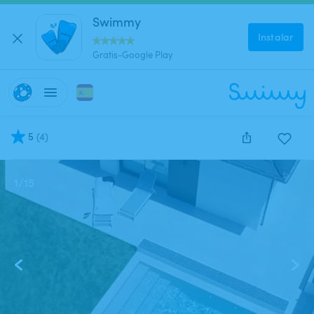
Swimmy
Instalar
Gratis-Google Play
5
(
4
)
1
/
15