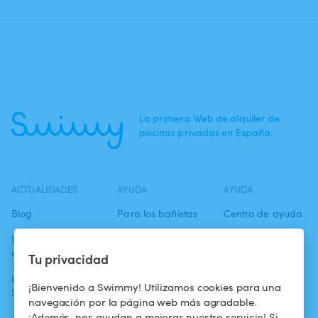
La primera Web de alquiler de
piscinas privadas en España.
ACTUALIDADES
AYUDA
AYUDA
Blog
Para los bañistas
Centro de ayuda
Swimmy en los
Para los
Condiciones de
medios
propietarios
uso
Tu privacidad
La aventura
Alquilar mi
Política de
¡Bienvenido a Swimmy! Utilizamos cookies para una
Swimmy
piscina
confidencialidad
navegación por la página web más agradable.
¡Además, nos ayudan a mejorar nuestro servicio! Si