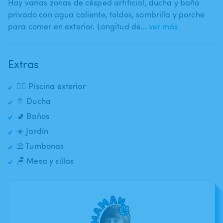
Hay varias zonas de césped artificial​,​ ducha y baño
privado con agua caliente​,​ toldos​,​ sombrilla y porche
para comer en exterior. Longitud de…
ver más
Extras
🏊‍♂️ Piscina exterior
🚿 Ducha
🚽 Baños
☀️ Jardín
⛱️ Tumbonas
🪑 Mesa y sillas