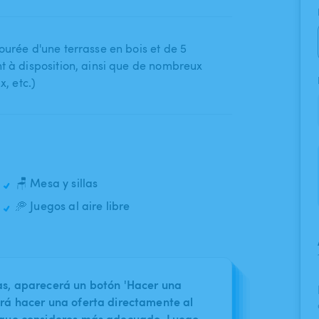
ourée d'une terrasse en bois et de 5
 à disposition​,​ ainsi que de nombreux
​,​ etc.)
🪑 Mesa y sillas
🥏 Juegos al aire libre
nas, aparecerá un botón 'Hacer una
irá hacer una oferta directamente al
o que consideres más adecuado. Luego