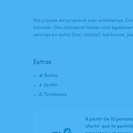
Ma piscine est propre et bien entretenue. Ent
transats. Des chaises et tables sont également
services en extra (bar​,​ cocktail​,​ barbecue​,​ jeux
Extras
🚽 Baños
☀️ Jardín
⛱️ Tumbonas
A partir de 10 perso
oferta' que te permit
propietario al preci