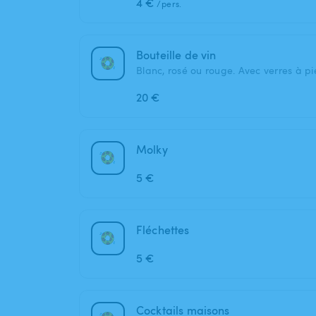
4 €
/pers.
Bouteille de vin
Blanc, rosé ou rouge. Avec verres à p
20 €
Molky
5 €
Fléchettes
5 €
Cocktails maisons