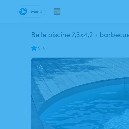
Menú
Belle piscine 7,3x4,2 + barbecu
5
(
6
)
1
/
5