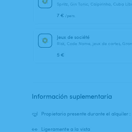
Spritz, Gin Tonic, Caïpirinha, Cuba Libr
7 €
/pers.
Jeux de société
Risk, Code Name, jeux de cartes, Grand
5 €
Información suplementaria
🤿
Propietario presente durante el alquiler : 
👀
Ligeramente a la vista