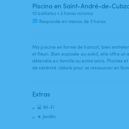
Piscina en Saint-André-de-Cubz
10 bañistas
• 2 horas mínimo
Responde en menos de 3 horas
Ma piscine en forme de haricot​,​ bien entrete
et fleuri. Bien exposée au soleil​,​ elle offre u
détendre en famille ou entre amis. Plantes e
de sérénité. Idéale pour se ressourcer en fami
Extras
💻 Wi-Fi
☀️ Jardín