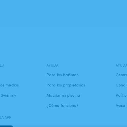
ES
AYUDA
AYUD
Para los bañistas
Centr
los medios
Para los propietarios
Condi
a Swimmy
Alquilar mi piscina
Políti
¿Cómo funciona?
Aviso 
LA APP