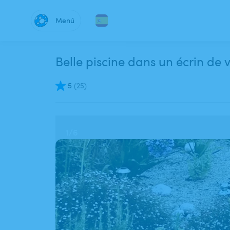
Menú
Belle piscine dans un écrin de 
5
(
25
)
1
/
6