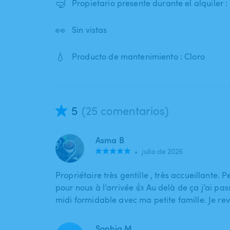
🤿
Propietario presente durante el alquiler : 
👀
Sin vistas
💧
Producto de mantenimiento : Cloro
5
(25 comentarios)
Asma B
•
julio de 2026
Propriétaire très gentille , très accueillante. P
pour nous à l’arrivée 👍 Au delà de ça j’ai pa
midi formidable avec ma petite famille. Je re
Sophia M