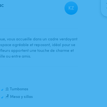
ac
KZ
nue​,​ vous accueille dans un cadre verdoyant
n espace agréable et reposant​,​ idéal pour se
t fleurs apportent une touche de charme et
lle ou entre amis.
⛱️ Tumbonas
🪑 Mesa y sillas