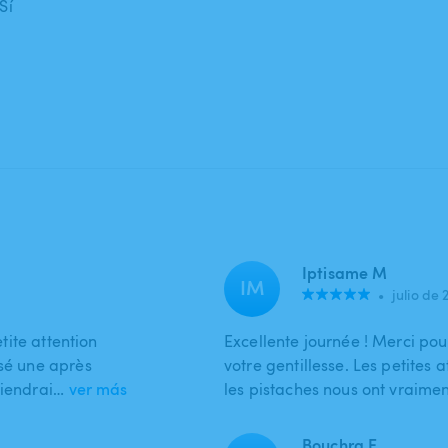
Sí
Iptisame M
IM
•
julio de 
etite attention
Excellente journée ! Merci pou
ssé une après
votre gentillesse. Les petites 
viendrai…
ver más
les pistaches nous ont vraiment
Bouchra E