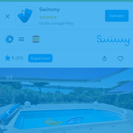
Swimmy
Instalar
Gratis-Google Play
5
(
60
)
Superhost
1
/
7