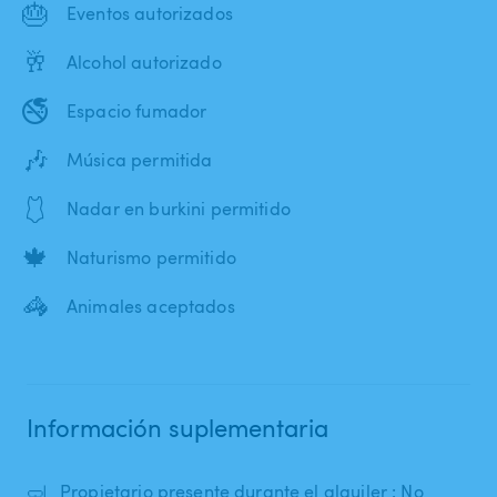
🎂
Eventos autorizados
🥂
Alcohol autorizado
🚭
Espacio fumador
🎶
Música permitida
🩱
Nadar en burkini permitido
🍁
Naturismo permitido
🦓
Animales aceptados
Información suplementaria
🤿
Propietario presente durante el alquiler : No