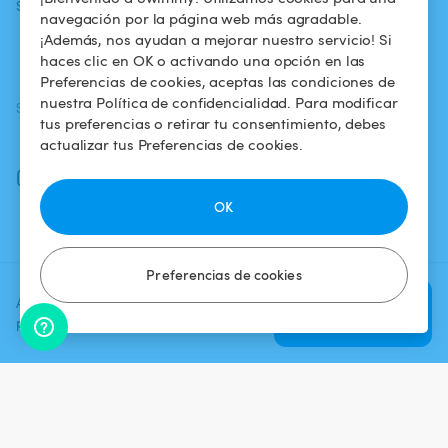
Swimmy
piscina
confidencialidad
navegación por la página web más agradable.
¡Además, nos ayudan a mejorar nuestro servicio! Si
¿Cómo funciona?
Aviso legal
haces clic en OK o activando una opción en las
Preferencias de cookies, aceptas las condiciones de
nuestra Política de confidencialidad. Para modificar
SÍGUENOS
DESCARGAR LA APP
tus preferencias o retirar tu consentimiento, debes
Facebook
actualizar tus Preferencias de cookies.
Instagram
OK
Preferencias de cookies
Agrega una fecha y un horario
Verificar
para ver el precio
disponibilidad