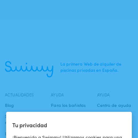
La primera Web de alquiler de
piscinas privadas en España.
ACTUALIDADES
AYUDA
AYUDA
Blog
Para los bañistas
Centro de ayuda
Swimmy en los
Para los
Condiciones de
medios
propietarios
uso
Tu privacidad
La aventura
Alquilar mi
Política de
¡Bienvenido a Swimmy! Utilizamos cookies para una