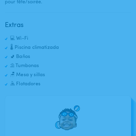
pour fête​/​soirée.
Extras
💻 Wi-Fi
🌡️ Piscina climatizada
🚽 Baños
⛱️ Tumbonas
🪑 Mesa y sillas
🤽 Flotadores