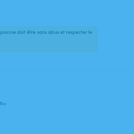
iscine doit être sans abus et respecter le
 No