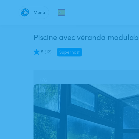
Menú
Piscine avec véranda modulable
5
(
12
)
Superhost
1
/
6