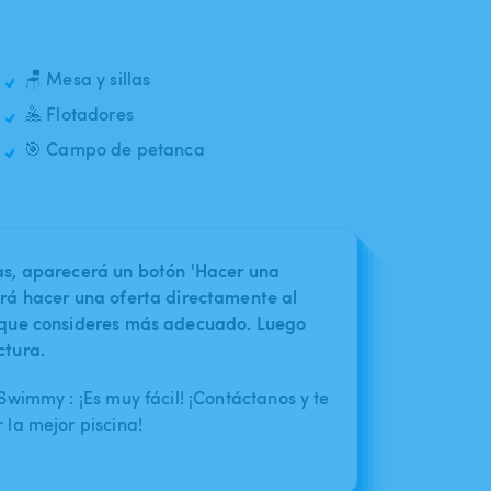
🪑 Mesa y sillas
🤽 Flotadores
🎯 Campo de petanca
nas, aparecerá un botón 'Hacer una
irá hacer una oferta directamente al
o que consideres más adecuado. Luego
ctura.
wimmy : ¡Es muy fácil! ¡Contáctanos y te
la mejor piscina!