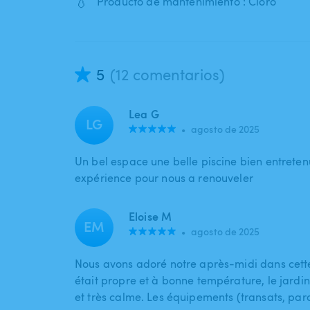
💧
Producto de mantenimiento : Cloro
5
(12 comentarios)
Lea G
LG
•
agosto de 2025
Un bel espace une belle piscine bien entrete
expérience pour nous a renouveler
Eloise M
EM
•
agosto de 2025
Nous avons adoré notre après-midi dans cette
était propre et à bonne température, le jardi
et très calme. Les équipements (transats, par