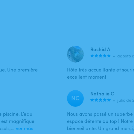
Rachid A
•
agosto 
nue. Une première
Hôte très accueillante et sour
excellent moment
Nathalie C
NC
•
julio de 
 piscine. L’eau
Nous avons passé un superbe a
n est magnifique
espace détente au top ! Notre 
asols,…
ver más
bienveillante. Un grand merci, 