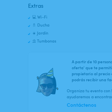
Extras
💻 Wi-Fi
🚿 Ducha
☀️ Jardín
⛱️ Tumbonas
A partir de 10 perso
oferta' que te permit
propietario al preci
podrás recibir una fa
Organiza tu evento con S
ayudaremos a encontrar 
Contáctenos