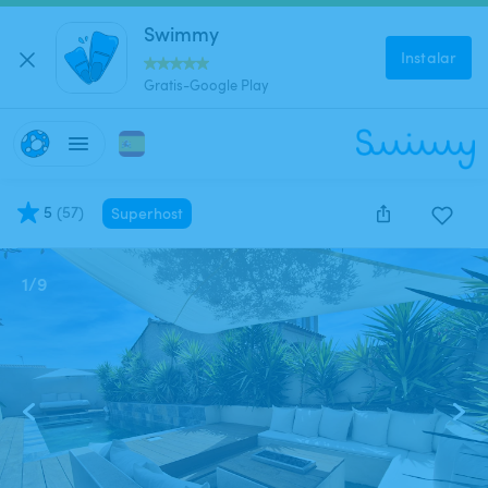
Swimmy
Instalar
Gratis-Google Play
5
(
57
)
Superhost
1
/
9