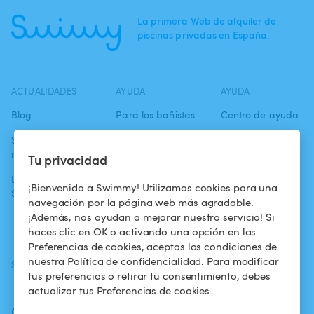
La primera Web de alquiler de
piscinas privadas en España.
ACTUALIDADES
AYUDA
AYUDA
Blog
Para los bañistas
Centro de ayuda
Swimmy en los
Para los
Condiciones de
medios
propietarios
uso
Tu privacidad
La aventura
Alquilar mi
Política de
¡Bienvenido a Swimmy! Utilizamos cookies para una
Swimmy
piscina
confidencialidad
navegación por la página web más agradable.
¡Además, nos ayudan a mejorar nuestro servicio! Si
¿Cómo funciona?
Aviso legal
haces clic en OK o activando una opción en las
Preferencias de cookies, aceptas las condiciones de
nuestra Política de confidencialidad. Para modificar
SÍGUENOS
DESCARGAR LA APP
tus preferencias o retirar tu consentimiento, debes
Facebook
actualizar tus Preferencias de cookies.
Instagram