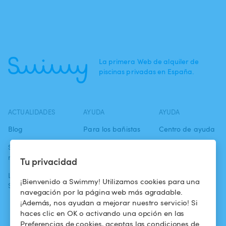
La primera Web de alquiler de
piscinas privadas en España.
ACTUALIDADES
AYUDA
AYUDA
Blog
Para los bañistas
Centro de ayuda
Swimmy en los
Para los
Condiciones de
medios
propietarios
uso
Tu privacidad
La aventura
Alquilar mi
Política de
¡Bienvenido a Swimmy! Utilizamos cookies para una
Swimmy
piscina
confidencialidad
navegación por la página web más agradable.
¡Además, nos ayudan a mejorar nuestro servicio! Si
¿Cómo funciona?
Aviso legal
haces clic en OK o activando una opción en las
Preferencias de cookies, aceptas las condiciones de