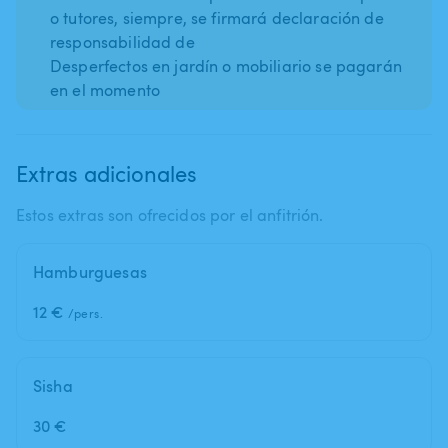
o tutores, siempre, se firmará declaración de
responsabilidad de
Desperfectos en jardín o mobiliario se pagarán
en el momento
Extras adicionales
Estos extras son ofrecidos por el anfitrión.
Hamburguesas
12 €
/pers.
Sisha
30 €