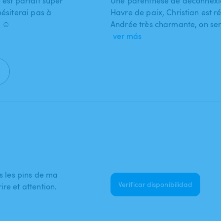
 est parfait super
Une parenthèse de déconnexio
hésiterai pas à
Havre de paix, Christian est ré
 ☺️
Andrée très charmante, on sen
ver más
us les pins de ma
Verificar disponibilidad
re et attention.