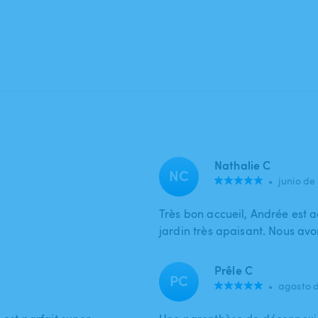
Nathalie C
NC
•
junio de
Très bon accueil, Andrée est ad
jardin très apaisant. Nous avo
Prêle C
PC
•
agosto 