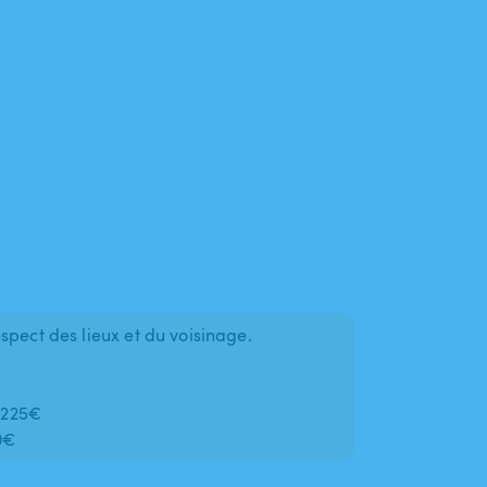
spect des lieux et du voisinage.
e 225€
80€