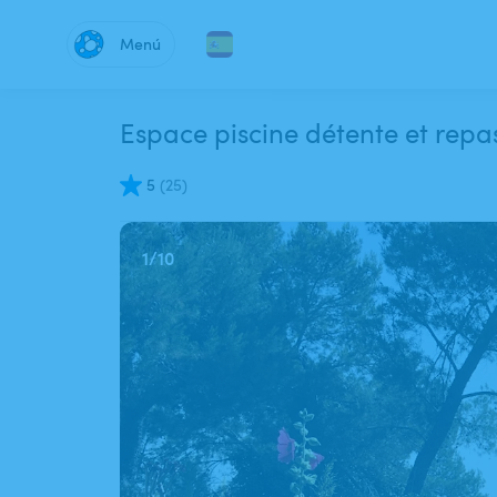
Menú
Espace piscine détente et repas
5
(
25
)
1
/
10