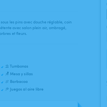
​ sous les pins avec douche réglable​,​ coin
détente avec salon plein air​,​ ombragé​,​
arbres et fleurs.
⛱️ Tumbonas
🪑 Mesa y sillas
🍖 Barbacoa
🥏 Juegos al aire libre