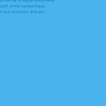
n loin de la vague saisonnière.
actif, et très sympathique,
t que notre bien-être est…