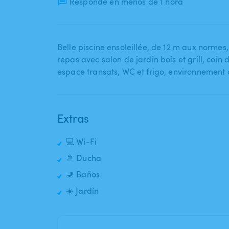
Responde en menos de 1 hora
Belle piscine ensoleillée​,​ de 12 m aux normes​,
repas avec salon de jardin bois et grill​,​ coin 
espace transats​,​ WC et frigo​,​ environnement 
Extras
💻 Wi-Fi
🚿 Ducha
🚽 Baños
☀️ Jardín