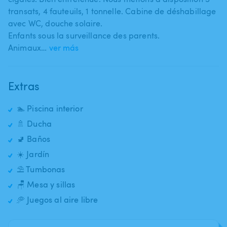
transats​,​ 4 fauteuils​,​ 1 tonnelle. Cabine de déshabillage
avec WC​,​ douche solaire.
Enfants sous la surveillance des parents.
Animaux…
ver más
Extras
🏊 Piscina interior
🚿 Ducha
🚽 Baños
☀️ Jardín
⛱️ Tumbonas
🪑 Mesa y sillas
🥏 Juegos al aire libre