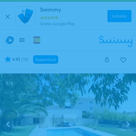
Swimmy
Instalar
Gratis-Google Play
4.92
(
12
)
Superhost
Este anuncio está cerrado y no se puede reservar.
1
/
3