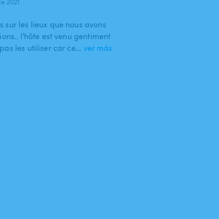
e 2021
 sur les lieux que nous avons
ions.. l'hôte est venu gentiment
as les utiliser car ce…
ver más