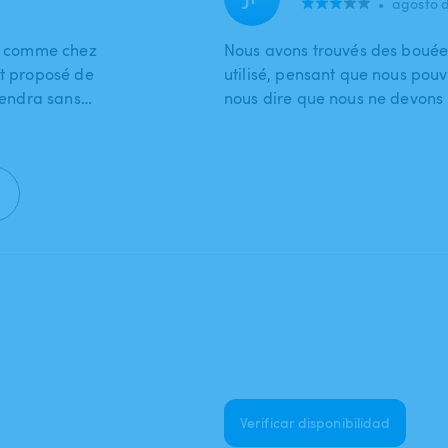
•
agosto d
es comme chez
Nous avons trouvés des bouées
nt proposé de
utilisé, pensant que nous pouv
viendra sans…
nous dire que nous ne devons p
Verificar disponibilidad