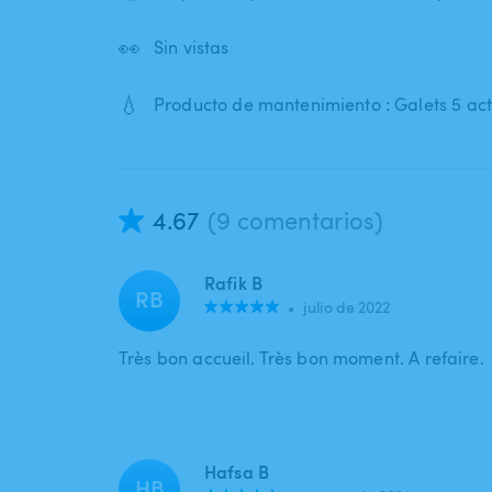
👀
Sin vistas
💧
Producto de mantenimiento : Galets 5 act
4.67
(9 comentarios)
Rafik B
RB
•
julio de 2022
Très bon accueil. Très bon moment. A refaire.
Hafsa B
HB