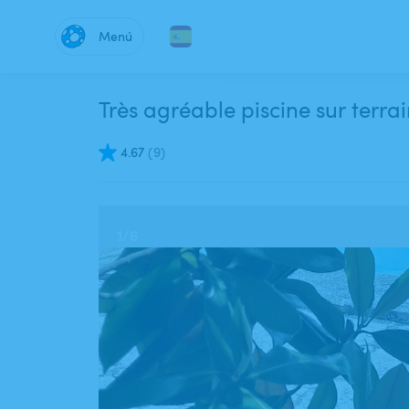
Menú
Très agréable piscine sur terra
4.67
(
9
)
1
/
6