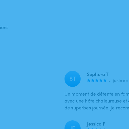
ions
Sephora T
ST
•
junio de
Un moment de détente en fami
avec une hôte chaleureuse et d
de superbes journée. Je recom
Jessica F
JF