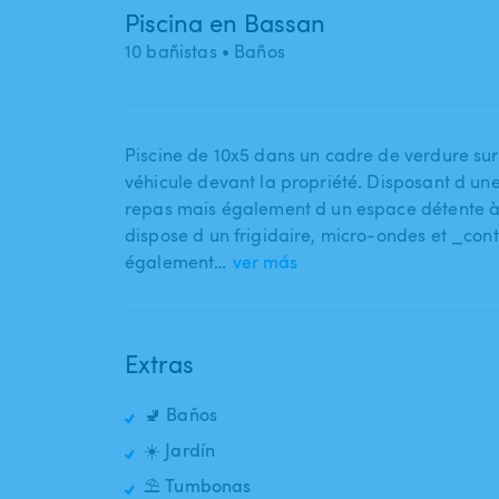
Piscina en Bassan
10 bañistas
• Baños
Piscine de 10x5 dans un cadre de verdure sur 
véhicule devant la propriété. Disposant d un
repas mais également d un espace détente à l 
dispose d un frigidaire​,​ micro-ondes et _cont
également…
ver más
Extras
🚽 Baños
☀️ Jardín
⛱️ Tumbonas