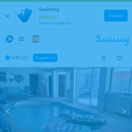
Swimmy
Instalar
Gratis-Google Play
4.92
(
24
)
Superhost
1
/
18