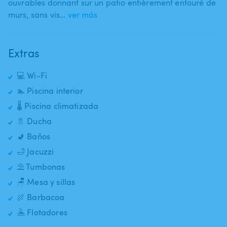
ouvrables donnant sur un patio entièrement entouré de
murs​,​ sans vis…
ver más
Extras
💻 Wi-Fi
🏊 Piscina interior
🌡️ Piscina climatizada
🚿 Ducha
🚽 Baños
🛁 Jacuzzi
⛱️ Tumbonas
🪑 Mesa y sillas
🍖 Barbacoa
🤽 Flotadores