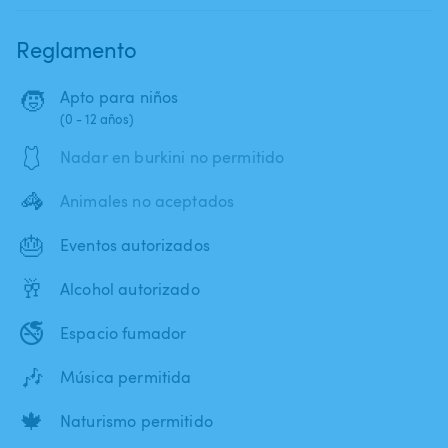
Reglamento
🧒
Apto para niños
(0 - 12 años)
🩱
Nadar en burkini no permitido
🦓
Animales no aceptados
🎂
Eventos autorizados
🥂
Alcohol autorizado
🚭
Espacio fumador
🎶
Música permitida
🍁
Naturismo permitido