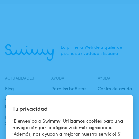
La primera Web de alquiler de
piscinas privadas en España.
ACTUALIDADES
AYUDA
AYUDA
Blog
Para los bañistas
Centro de ayuda
Swimmy en los
Para los
Condiciones de
medios
propietarios
uso
Tu privacidad
La aventura
Alquilar mi
Política de
¡Bienvenido a Swimmy! Utilizamos cookies para una
Swimmy
piscina
confidencialidad
navegación por la página web más agradable.
¡Además, nos ayudan a mejorar nuestro servicio! Si
¿Cómo funciona?
Aviso legal