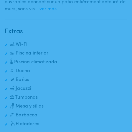
ouvrables donnant sur un patio entièrement entouré de
murs​,​ sans vis…
ver más
Extras
💻 Wi-Fi
🏊 Piscina interior
🌡️ Piscina climatizada
🚿 Ducha
🚽 Baños
🛁 Jacuzzi
⛱️ Tumbonas
🪑 Mesa y sillas
🍖 Barbacoa
🤽 Flotadores