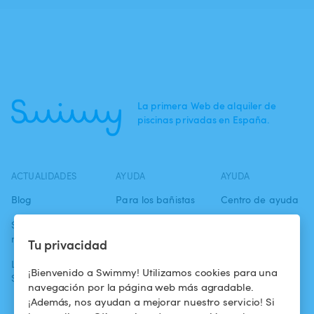
La primera Web de alquiler de
piscinas privadas en España.
ACTUALIDADES
AYUDA
AYUDA
Blog
Para los bañistas
Centro de ayuda
Swimmy en los
Para los
Condiciones de
medios
propietarios
uso
Tu privacidad
La aventura
Alquilar mi
Política de
¡Bienvenido a Swimmy! Utilizamos cookies para una
Swimmy
piscina
confidencialidad
navegación por la página web más agradable.
¡Además, nos ayudan a mejorar nuestro servicio! Si
¿Cómo funciona?
Aviso legal