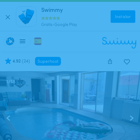
Swimmy
Instalar
Gratis-Google Play
4.92
(
24
)
Superhost
1
/
18