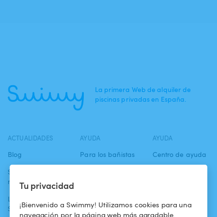
La primera Web de alquiler de
piscinas privadas en España.
ACTUALIDADES
AYUDA
AYUDA
Blog
Para los bañistas
Centro de ayuda
Swimmy en los
Para los
Condiciones de
medios
propietarios
uso
Tu privacidad
La aventura
Alquilar mi
Política de
¡Bienvenido a Swimmy! Utilizamos cookies para una
Swimmy
piscina
confidencialidad
navegación por la página web más agradable.