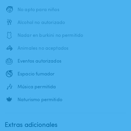
🧒
No apto para niños
🥂
Alcohol no autorizado
🩱
Nadar en burkini no permitido
🦓
Animales no aceptados
🎂
Eventos autorizados
🚭
Espacio fumador
🎶
Música permitida
🍁
Naturismo permitido
Extras adicionales