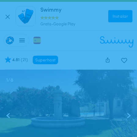
Swimmy
Instalar
Gratis-Google Play
4.81
(
21
)
Superhost
1
/
8