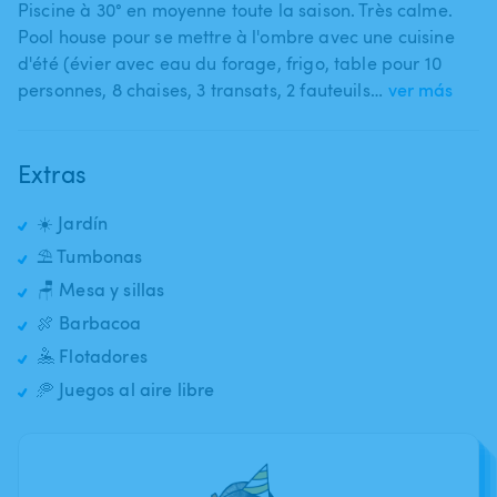
Piscine à 30° en moyenne toute la saison. Très calme.
Pool house pour se mettre à l'ombre avec une cuisine
d'été (évier avec eau du forage​,​ frigo​,​ table pour 10
personnes​,​ 8 chaises​,​ 3 transats​,​ 2 fauteuils​…
ver más
Extras
☀️ Jardín
⛱️ Tumbonas
🪑 Mesa y sillas
🍖 Barbacoa
🤽 Flotadores
🥏 Juegos al aire libre