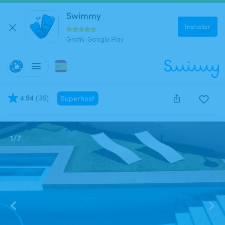
Swimmy
Instalar
Gratis-Google Play
4.94
(
36
)
Superhost
Este anuncio está cerrado y no se puede reservar.
1
/
7