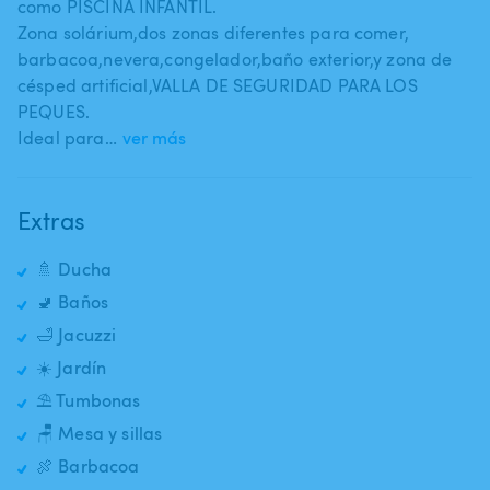
como PISCINA INFANTIL.
Zona solárium​,​dos zonas diferentes para comer​,​
barbacoa​,​nevera​,​congelador​,​baño exterior​,​y zona de
césped artificial​,​VALLA DE SEGURIDAD PARA LOS
PEQUES.
Ideal para…
ver más
Extras
🚿 Ducha
🚽 Baños
🛁 Jacuzzi
☀️ Jardín
⛱️ Tumbonas
🪑 Mesa y sillas
🍖 Barbacoa