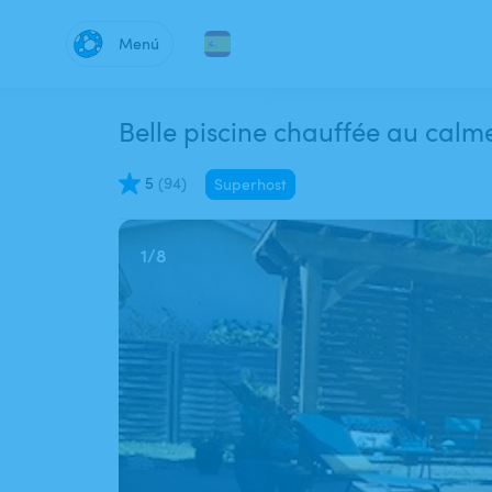
Menú
Belle piscine chauffé
5
(
94
)
Superhost
1
/
8