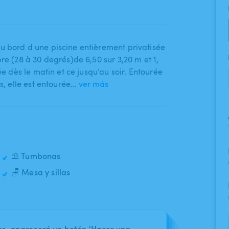
u bord d une piscine entièrement privatisée
 (28 à 30 degrés)de 6​,​50 sur 3​,​20 m et 1​,​
llée dès le matin et ce jusqu’au soir. Entourée
s​,​ elle est entourée…
ver más
⛱️ Tumbonas
🪑 Mesa y sillas
nas, aparecerá un botón 'Hacer una