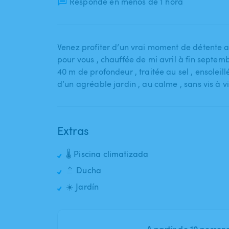
Responde en menos de 1 hora
Venez profiter d’un vrai moment de détente a
pour vous ​,​ chauffée de mi avril à fin septembre
40 m de profondeur ​,​ traitée au sel ​,​ ensolei
d’un agréable jardin ​,​ au calme ​,​ sans vis à vi
Extras
🌡️ Piscina climatizada
🚿 Ducha
☀️ Jardín
A partir de 10 perso