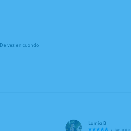
: De vez en cuando
Lamia B
•
junio de