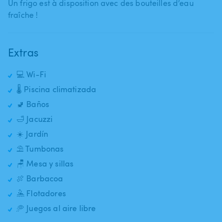
Un frigo est à disposition avec des bouteilles d’eau
fraîche !
Extras
💻 Wi-Fi
🌡️ Piscina climatizada
🚽 Baños
🛁 Jacuzzi
☀️ Jardín
⛱️ Tumbonas
🪑 Mesa y sillas
🍖 Barbacoa
🤽 Flotadores
🥏 Juegos al aire libre