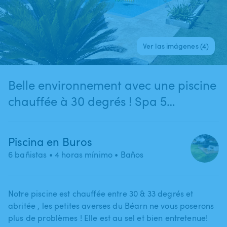
Ver las imágenes (4)
Belle environnement avec une piscine
chauffée à 30 degrés ! Spa 5
personnes disponible ! bouée,
trampoline à disposition à 2 min de
Piscina en Buros
Pau (Buros)
6 bañistas
• 4 horas mínimo
• Baños
Notre piscine est chauffée entre 30 & 33 degrés et
abritée ​,​ les petites averses du Béarn ne vous poserons
plus de problèmes ! Elle est au sel et bien entretenue!