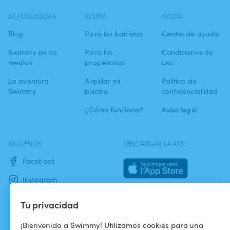
ACTUALIDADES
AYUDA
AYUDA
Blog
Para los bañistas
Centro de ayuda
Swimmy en los
Para los
Condiciones de
medios
propietarios
uso
La aventura
Alquilar mi
Política de
Swimmy
piscina
confidencialidad
¿Cómo funciona?
Aviso legal
SÍGUENOS
DESCARGAR LA APP
Facebook
Instagram
Tu privacidad
¡Bienvenido a Swimmy! Utilizamos cookies para una