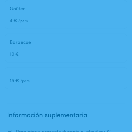
Goûter
4 €
/pers.
Barbecue
10 €
15 €
/pers.
Información suplementaria
🤿
Propietario presente durante el alquiler : Sí