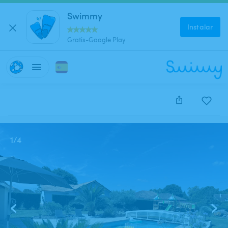
Swimmy
Instalar
Gratis-Google Play
Este anuncio está cerrado y no se puede reservar.
1
/
4