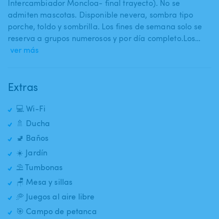
Intercambiador Moncloa- final trayecto). No se
admiten mascotas. Disponible nevera​,​ sombra tipo
porche​,​ toldo y sombrilla. Los fines de semana solo se
reserva a grupos numerosos y por día completo.Los…
ver más
Extras
💻 Wi-Fi
🚿 Ducha
🚽 Baños
☀️ Jardín
⛱️ Tumbonas
🪑 Mesa y sillas
🥏 Juegos al aire libre
🎯 Campo de petanca