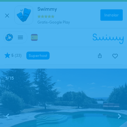
Swimmy
Instalar
Gratis-Google Play
5
(
23
)
Superhost
Este anuncio está cerrado y no se puede reservar.
1
/
15